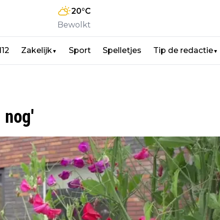
20
°C
Bewolkt
112
Zakelijk
Sport
Spelletjes
Tip de redactie
▼
▼
 nog'