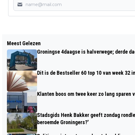
Vorig artikel
Meest Gelezen
BEWOONSTER OVERVALLEN IN
Groningse 4daagse is halverwege; derde dag
OOSTERPARKWIJK
Dit is de Bestseller 60 top 10 van week 32 i
Klanten boos om twee keer zo lang sparen v
Stadsgids Henk Bakker geeft zondag rondlei
beroemde Groningers?'