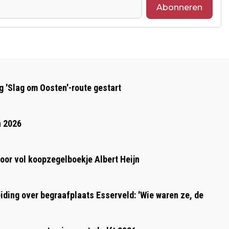
Abonneren
Volgend artikel
ZWARE AARDBEVING GEVOELD DOOR DE
 'Slag om Oosten'-route gestart
HELE PROVINCIE
n 2026
oor vol koopzegelboekje Albert Heijn
ding over begraafplaats Esserveld: 'Wie waren ze, de