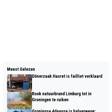
Vorig artikel
Volgend artikel
KOMENDE WEEK ZONNIGER EN
Meest Gelezen
AVOND- EN NACHTAFSLUITINGEN
WARMER; VERSCHILLEN NOORDEN EN
Dönerzaak Hasret is failliet verklaard
RING ZUID KOMENDE TWEE WEKEN
ZUIDEN BLIJVEN
Rook natuurbrand Limburg tot in
Groningen te ruiken
Groningse 4daagse is halverwege;