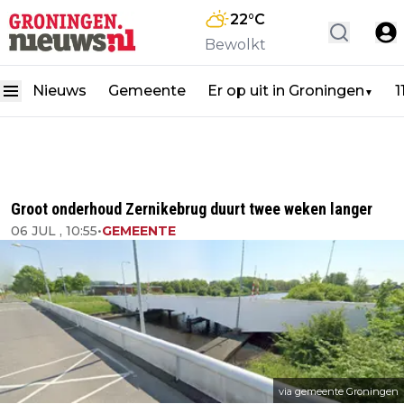
22
°C
Bewolkt
Nieuws
Gemeente
Er op uit in Groningen
1
▼
Groot onderhoud Zernikebrug duurt twee weken langer
06 JUL , 10:55
•
GEMEENTE
via gemeente Groningen