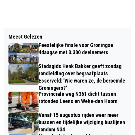
Vorig artikel
Volgend artikel
MINISYMPOSIUM OVER DE TOEKOMST
Meest Gelezen
DONAR VERLIEST STEVIG VAN SPIROU
VAN BESCHERMD WONEN & OPVANG
Feestelijke finale voor Groningse
BASKET
4daagse met 3.300 deelnemers
Stadsgids Henk Bakker geeft zondag
rondleiding over begraafplaats
Esserveld: 'Wie waren ze, de beroemde
Groningers?'
Provinciale weg N361 dicht tussen
rotondes Leens en Wehe-den Hoorn
Vanaf 15 augustus rijden weer meer
bussen en tijdelijke wijziging buslijnen
rondom N34