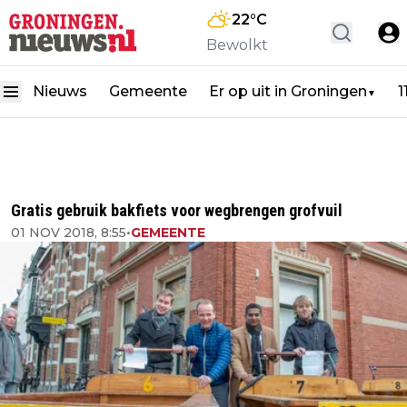
22
°C
Bewolkt
Nieuws
Gemeente
Er op uit in Groningen
1
▼
Gratis gebruik bakfiets voor wegbrengen grofvuil
01 NOV 2018, 8:55
•
GEMEENTE