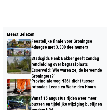
Vorig artikel
Volgend artikel
INFORMATIEBIJEENKOMST OVER
Meest Gelezen
RUSTIG HERFSTWEER KOMEND
GEBIEDSVISIE UMCG/VRYDEMALAAN
Feestelijke finale voor Groningse
WEEKEND
4daagse met 3.300 deelnemers
Stadsgids Henk Bakker geeft zondag
rondleiding over begraafplaats
Esserveld: 'Wie waren ze, de beroemde
Groningers?'
Provinciale weg N361 dicht tussen
rotondes Leens en Wehe-den Hoorn
Vanaf 15 augustus rijden weer meer
bussen en tijdelijke wijziging buslijnen
rondom N34