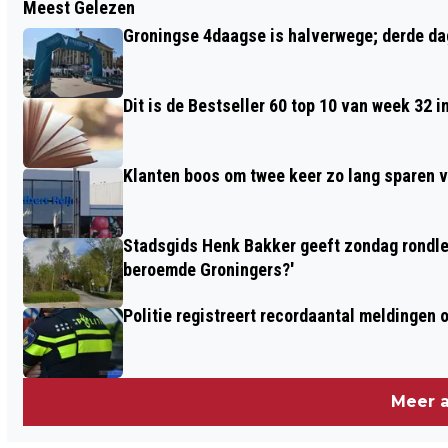
Meest Gelezen
BUIIG ZOMERWEER KOMENDE WEEK
Groningse 4daagse is halverwege; derde dag
Dit is de Bestseller 60 top 10 van week 32 i
Klanten boos om twee keer zo lang sparen v
Stadsgids Henk Bakker geeft zondag rondlei
beroemde Groningers?'
Politie registreert recordaantal meldingen 
Meer a