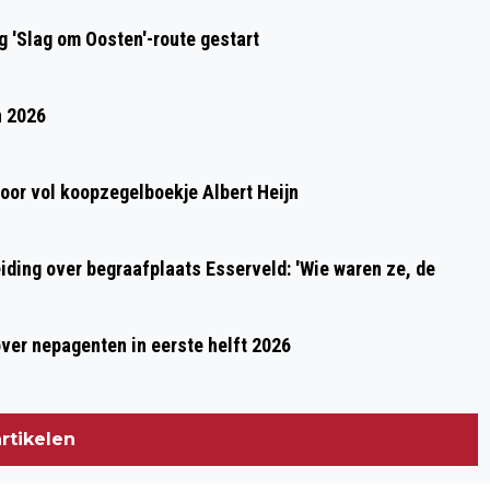
ZOMERSTAD MET VEEL ACTIVITEITEN
 'Slag om Oosten'-route gestart
KOMENDE WEKEN
n 2026
oor vol koopzegelboekje Albert Heijn
ding over begraafplaats Esserveld: 'Wie waren ze, de
over nepagenten in eerste helft 2026
rtikelen