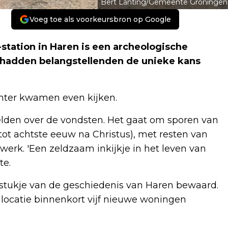
Bert Lanting/Gemeente Groningen
Voeg toe als voorkeursbron op Google
station in Haren is een archeologische
hadden belangstellenden de unieke kans
chter kwamen even kijken.
den over de vondsten. Het gaat om sporen van
ot achtste eeuw na Christus), met resten van
werk. 'Een zeldzaam inkijkje in het leven van
te.
n stukje van de geschiedenis van Haren bewaard.
locatie binnenkort vijf nieuwe woningen