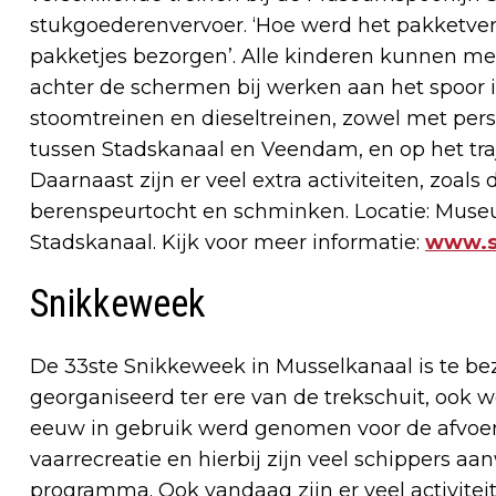
stukgoederenvervoer. ‘Hoe werd het pakketve
pakketjes bezorgen’. Alle kinderen kunnen mee
achter de schermen bij werken aan het spoor is 
stoomtreinen en dieseltreinen, zowel met pers
tussen Stadskanaal en Veendam, en op het tra
Daarnaast zijn er veel extra activiteiten, zoal
berenspeurtocht en schminken. Locatie: Museum
Stadskanaal. Kijk voor meer informatie:
www.st
Snikkeweek
De 33ste Snikkeweek in Musselkanaal is te be
georganiseerd ter ere van de trekschuit, ook we
eeuw in gebruik werd genomen voor de afvoer 
vaarrecreatie en hierbij zijn veel schippers a
programma. Ook vandaag zijn er veel activitei