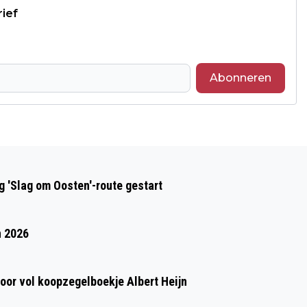
rief
Abonneren
Volgend artikel
DIT IS DE BESTSELLER 60 TOP 10 VAN
 'Slag om Oosten'-route gestart
WEEK 20 IN 2026
n 2026
oor vol koopzegelboekje Albert Heijn