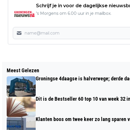
Schrijf je in voor de dagelijkse nieuwsb
's Morgens om 6.00 uur in je mailbox.
Vorig artikel
Meest Gelezen
GUUR EN REGENACHTIGE HEMELVAART
Groningse 4daagse is halverwege; derde dag
Dit is de Bestseller 60 top 10 van week 32 i
Klanten boos om twee keer zo lang sparen v