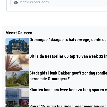
Vorig artikel
Meest Gelezen
ALLERGENENWAARSCHUWINGEN
Groningse 4daagse is halverwege; derde dag
VANUIT AH EN LIDL
Dit is de Bestseller 60 top 10 van week 32 i
Stadsgids Henk Bakker geeft zondag rondlei
beroemde Groningers?'
Klanten boos om twee keer zo lang sparen v
Vanaf 15 augustus rijden weer meer bussen e