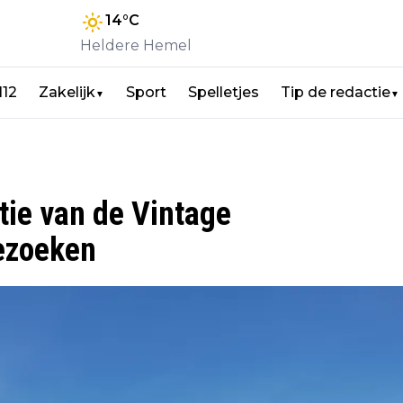
14
°C
Heldere Hemel
112
Zakelijk
Sport
Spelletjes
Tip de redactie
▼
▼
tie van de Vintage
bezoeken