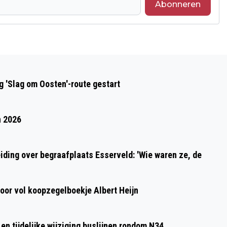
Abonneren
Volgend artikel
SPOT GRONINGEN PRESENTEERT EEN
 'Slag om Oosten'-route gestart
NIEUW SEIZOEN KLASSIEKE MUZIEK
n 2026
ding over begraafplaats Esserveld: 'Wie waren ze, de
oor vol koopzegelboekje Albert Heijn
n tijdelijke wijziging buslijnen rondom N34