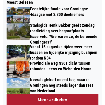
Meest Gelezen
EREPENNING GEMEENTE GRONINGEN
WEEK 27 IN 2026
Feestelijke finale voor Groningse
VOOR JOLIJN CREUTZ
4daagse met 3.300 deelnemers
Stadsgids Henk Bakker geeft zondag
rondleiding over begraafplaats
Esserveld: 'Wie waren ze, de beroemde
Groningers?'
Vanaf 15 augustus rijden weer meer
bussen en tijdelijke wijziging buslijnen
rondom N34
Provinciale weg N361 dicht tussen
rotondes Leens en Wehe-den Hoorn
Neerslagtekort neemt toe, maar in
Groningen nog steeds lager dan rest
van Nederland
Meer artikelen