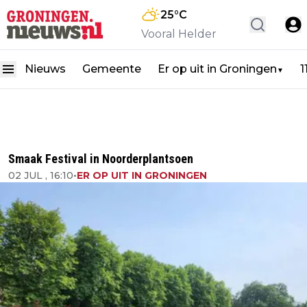
25
°C
Vooral Helder
Nieuws
Gemeente
Er op uit in Groningen
1
▼
Smaak Festival in Noorderplantsoen
02 JUL , 16:10
•
ER OP UIT IN GRONINGEN