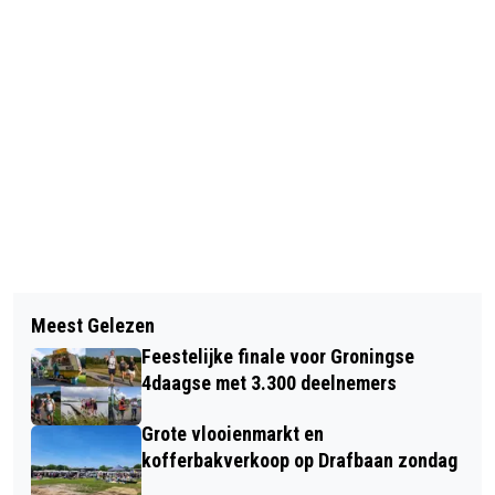
Vorig artikel
Volgend artikel
CODE GEEL IN GRONINGEN DOOR
Meest Gelezen
LUTJE LOKALE ZATERDAG BIEDT
ONWEERSBUIEN
Feestelijke finale voor Groningse
GASTVRIJHEID: 'BELEEF LOKAAL'
4daagse met 3.300 deelnemers
Grote vlooienmarkt en
kofferbakverkoop op Drafbaan zondag