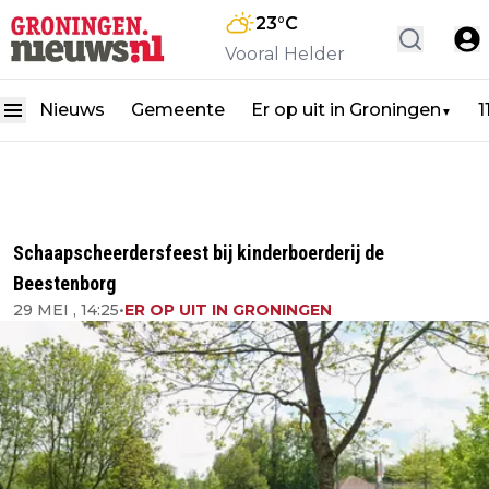
23
°C
Vooral Helder
Nieuws
Gemeente
Er op uit in Groningen
1
▼
Schaapscheerdersfeest bij kinderboerderij de
Beestenborg
29 MEI , 14:25
•
ER OP UIT IN GRONINGEN