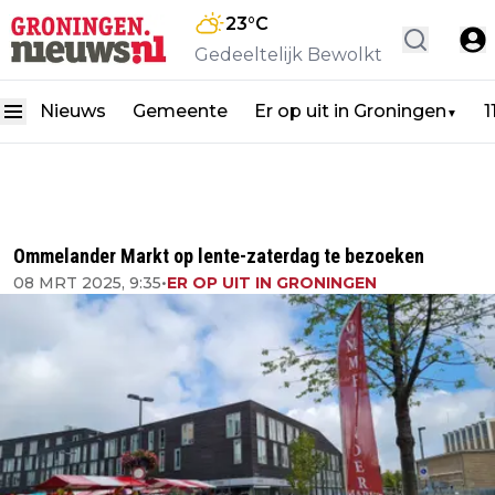
23
°C
Gedeeltelijk Bewolkt
Nieuws
Gemeente
Er op uit in Groningen
1
▼
Ommelander Markt op lente-zaterdag te bezoeken
08 MRT 2025, 9:35
•
ER OP UIT IN GRONINGEN