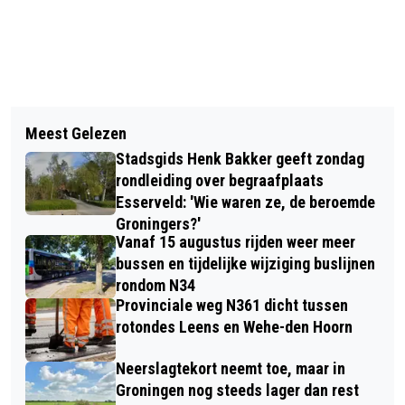
Vorig artikel
Volgend artikel
ZONNIG EN ZACHT LENTEWEER;
Meest Gelezen
NOORDELIJKE ZADENMARKT TE
VOLGENDE WEEK 'ROERT MAART ZIJN
Stadsgids Henk Bakker geeft zondag
BEZOEKEN OP SUIKERTERREIN
STAART'
rondleiding over begraafplaats
Esserveld: 'Wie waren ze, de beroemde
Groningers?'
Vanaf 15 augustus rijden weer meer
bussen en tijdelijke wijziging buslijnen
rondom N34
Provinciale weg N361 dicht tussen
rotondes Leens en Wehe-den Hoorn
Neerslagtekort neemt toe, maar in
Groningen nog steeds lager dan rest