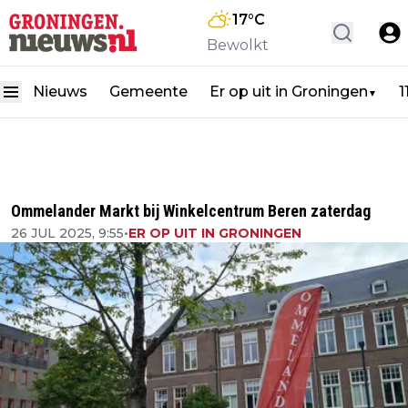
17
°C
Bewolkt
Nieuws
Gemeente
Er op uit in Groningen
1
▼
Ommelander Markt bij Winkelcentrum Beren zaterdag
26 JUL 2025, 9:55
•
ER OP UIT IN GRONINGEN