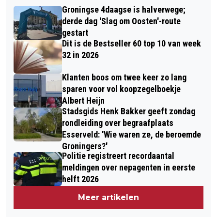
KNUTSEL FRUTSELFEEST MET
ZOMERWEER MET ZON EN BUIEN
Groningse 4daagse is halverwege;
KINDERACTIVITEITEN ZONDAG BIJ
derde dag 'Slag om Oosten'-route
DUDOK EN OP DE GROTE MARKT
gestart
Dit is de Bestseller 60 top 10 van week
32 in 2026
Klanten boos om twee keer zo lang
sparen voor vol koopzegelboekje
Albert Heijn
Stadsgids Henk Bakker geeft zondag
rondleiding over begraafplaats
Esserveld: 'Wie waren ze, de beroemde
Groningers?'
Politie registreert recordaantal
meldingen over nepagenten in eerste
helft 2026
Meer artikelen