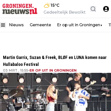
15
°C
Gedeeltelijk Bewolkt
Nieuws
Gemeente
Er op uit in Groningen
1
▼
Martin Garrix, Suzan & Freek, BLØF en LUNA komen naar
Hullabaloo Festival
03 MRT , 15:55
•
ER OP UIT IN GRONINGEN