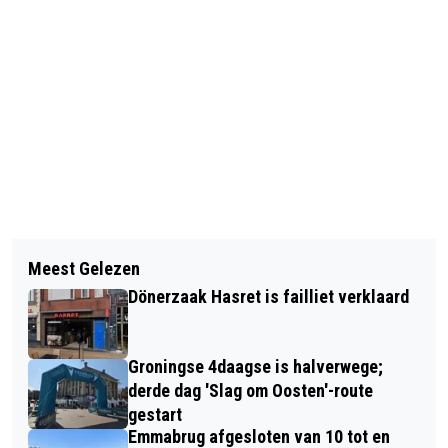
Vorig artikel
Volgend artikel
WETHOUDER BROEKSMA ONTHULT
Meest Gelezen
GRONINGEN MUSEUM ONTVANGT
BOUWBORD VOOR HERINRICHTING
Dönerzaak Hasret is failliet verklaard
RUIM 750 DUIZEND EURO VAN DE
LIJZIJDE
VRIENDENLOTERIJ
Groningse 4daagse is halverwege;
derde dag 'Slag om Oosten'-route
gestart
Emmabrug afgesloten van 10 tot en