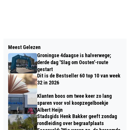
Vorig artikel
Volgend artikel
HOTEL PRINSENHOF IS EERSTE
Meest Gelezen
EBBINGEHOF, EEN NIEUWE MANIER
VIJFSTERRENHOTEL IN GRONINGEN
Groningse 4daagse is halverwege;
VAN ZELFBOUWEN EN WONEN
derde dag 'Slag om Oosten'-route
gestart
Dit is de Bestseller 60 top 10 van week
32 in 2026
Klanten boos om twee keer zo lang
sparen voor vol koopzegelboekje
Albert Heijn
Stadsgids Henk Bakker geeft zondag
rondleiding over begraafplaats