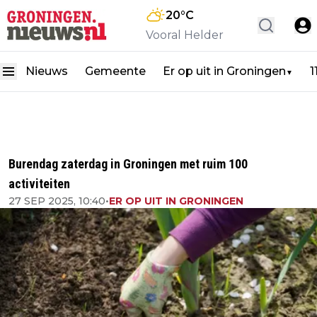
20
°C
Vooral Helder
Nieuws
Gemeente
Er op uit in Groningen
1
▼
Burendag zaterdag in Groningen met ruim 100
activiteiten
27 SEP 2025, 10:40
•
ER OP UIT IN GRONINGEN