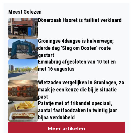
Volgend artikel
OMMELANDER MARKT BIJ
Meest Gelezen
ALLERGENENWAARSCHUWINGEN
WINKELCENTRUM BEREN ZATERDAG
Dönerzaak Hasret is failliet verklaard
VANUIT AH EN LIDL
Groningse 4daagse is halverwege;
derde dag 'Slag om Oosten'-route
gestart
Emmabrug afgesloten van 10 tot en
met 16 augustus
Wietzaden vergelijken in Groningen, zo
maak je een keuze die bij je situatie
past
Patatje met of frikandel speciaal,
aantal fastfoodzaken in twintig jaar
bijna verdubbeld
Meer artikelen