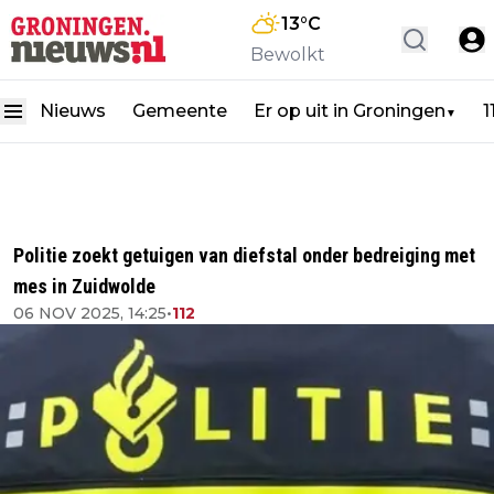
13
°C
Bewolkt
Nieuws
Gemeente
Er op uit in Groningen
1
▼
Politie zoekt getuigen van diefstal onder bedreiging met
mes in Zuidwolde
06 NOV 2025, 14:25
•
112