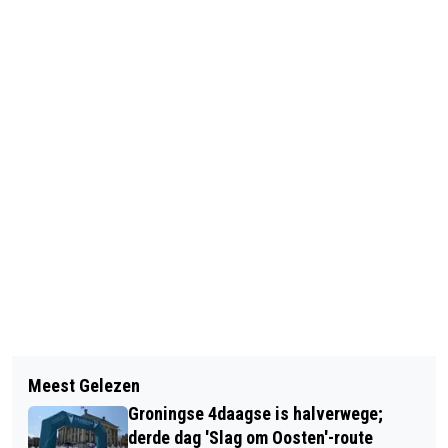
Vorig artikel
Volgend artikel
RTV NOORD IS GEHACKT, GEVOLGEN
Meest Gelezen
DIT IS DE BESTSELLER 60 TOP 10 VAN
VOOR UITZENDINGEN EN ALLE
Groningse 4daagse is halverwege;
WEEK 45 IN 2025
PLATFORMS
derde dag 'Slag om Oosten'-route