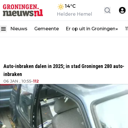
14
°C
Heldere Hemel
Nieuws
Gemeente
Er op uit in Groningen
1
▼
Auto-inbraken dalen in 2025; in stad Groningen 280 auto-
inbraken
06 JAN , 10:55
•
112