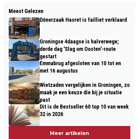
Volgend artikel
KNMI: MEER AARDBEVINGEN IN 2025
Meest Gelezen
TREINVERKEER LANGZAAM WEER
DAN JAAR EERDER
Dönerzaak Hasret is failliet verklaard
OPGESTART
Groningse 4daagse is halverwege;
derde dag 'Slag om Oosten'-route
gestart
Emmabrug afgesloten van 10 tot en
met 16 augustus
Wietzaden vergelijken in Groningen, zo
maak je een keuze die bij je situatie
past
Dit is de Bestseller 60 top 10 van week
32 in 2026
Meer artikelen